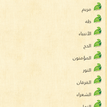
مريم
طه
الأنبياء
الحج
المؤمنون
النور
الفرقان
الشعراء
النمل