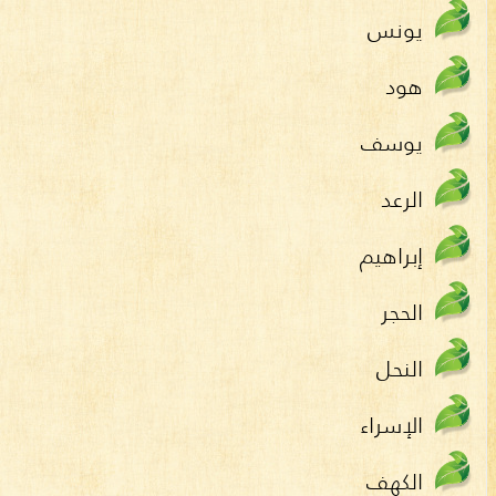
يونس
هود
يوسف
الرعد
إبراهيم
الحجر
النحل
الإسراء
الكهف