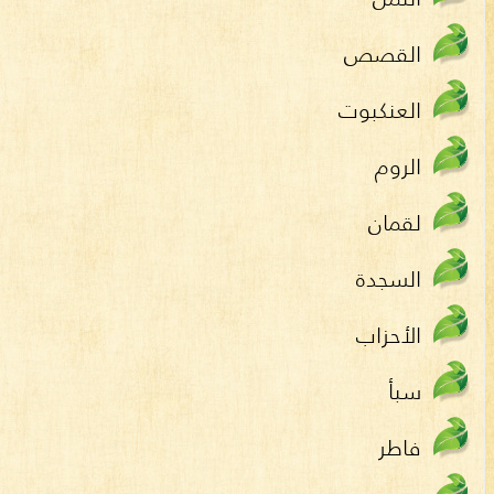
القصص
العنكبوت
الروم
لقمان
السجدة
الأحزاب
سبأ
فاطر