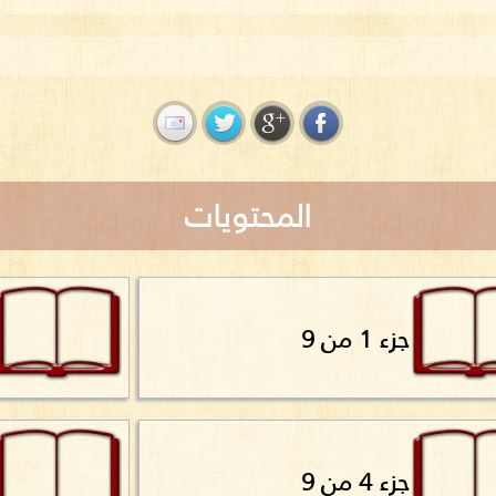
المحتويات
جزء 1 من 9
جزء 4 من 9