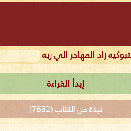
تبوكيه زاد المهاجر الي ربه
إبدأ القراءة
نبذة عن الكتاب (7632)