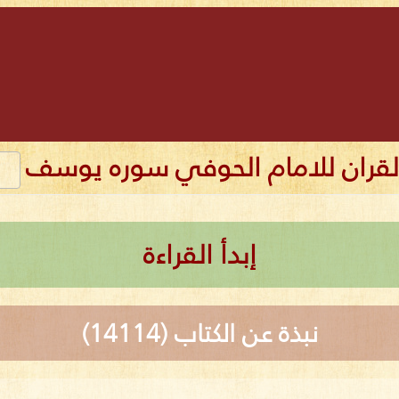
القران للامام الحوفي سوره يوسف
إبدأ القراءة
نبذة عن الكتاب (14114)